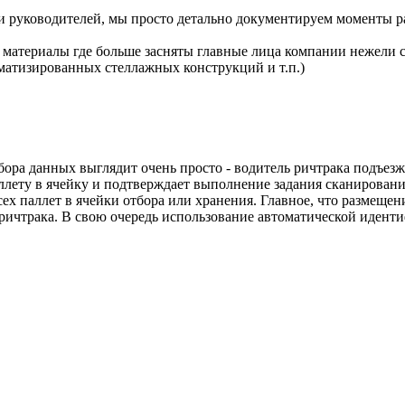
ми руководителей, мы просто детально документируем моменты р
материалы где больше засняты главные лица компании нежели са
матизированных стеллажных конструкций и т.п.)
ра данных выглядит очень просто - водитель ричтрака подъезжае
аллету в ячейку и подтверждает выполнение задания сканирован
сех паллет в ячейки отбора или хранения. Главное, что размеще
 ричтрака. В свою очередь использование автоматической иден