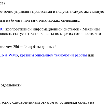
ов)
ее точно управлять процессами и получать самую актуальную
аты на бумагу при внутрискладских операциях.
ИС
(корпоративной информационной системой). Механизм
овлять статусы заказов клиента по мере их готовности, что
олее чем
250
таблиц базы данных!
ARENA.WMS
,
кратким описанием технологии работы
или
 отдельности.
пасах с одновременным отказом от остановки склада на