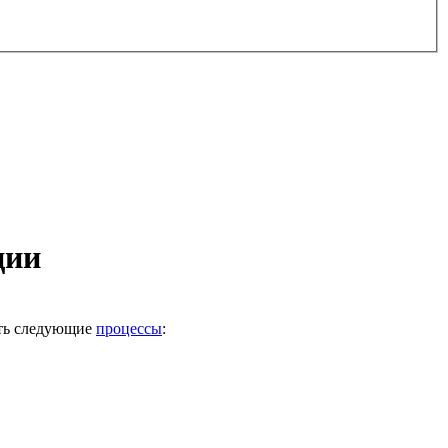
ции
ать следующие
процессы
: