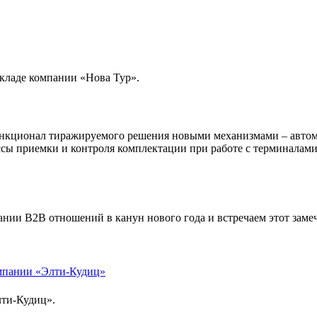
кладе компании «Нова Тур».
нкционал тиражируемого решения новыми механизмами – автома
ссы приемки и контроля комплектации при работе с терминалами
ании B2B отношений в канун нового года и встречаем этот зам
омпании «Элти-Кудиц»
лти-Кудиц».