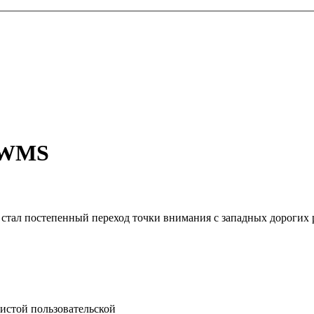
и WMS
ал постепенный переход точки внимания с западных дорогих реш
систой пользовательской