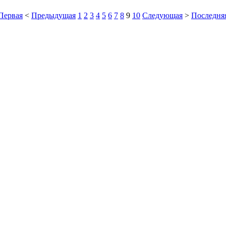
Первая
<
Предыдущая
1
2
3
4
5
6
7
8
9
10
Следующая
>
Последня