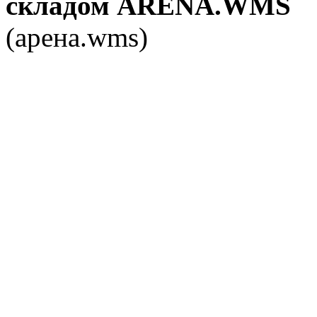
складом ARENA.WMS
(арена.wms)